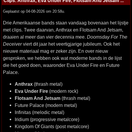
Clips: Anthrax, Eva Under Fire, Flotsam And Jetsam ...
Geplaatst op 04-08-2026 om 20:58u.
Drie Amerikaanse bands staan vandaag bovenaan het lijstje
met clips. Twee daarvan, Anthrax en Flotsam And Jetsam,
draaien al meer dan vier decennia mee.
Doomsday For The
Deceiver
viert dit jaar het veertigjarige jubileum. Ook het
nieuwe materiaal mag er zeker zijn. En over nieuw
gesproken, we hebben ook wat moderne bands in de lijst
die het goed doen, waaronder Eva Under Fire en Future
Palace.
Anthrax
(thrash metal)
Eva Under Fire
(modern rock)
Flotsam And Jetsam
(thrash metal)
Future Palace (modern metal)
Infinitas (melodic metal)
Iridium (progressive metalcore)
Kingdom Of Giants (post metalcore)