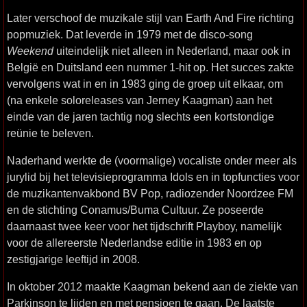
Later verschoof de muzikale stijl van Earth And Fire richting
popmuziek. Dat leverde in 1979 met de disco-song
Weekend
uiteindelijk niet alleen in Nederland, maar ook in
België en Duitsland een nummer 1-hit op. Het succes zakte
vervolgens wat in en in 1983 ging de groep uit elkaar, om
(na enkele soloreleases van Jerney Kaagman) aan het
einde van de jaren tachtig nog slechts een kortstondige
reünie te beleven.
Naderhand werkte de (voormalige) vocaliste onder meer als
jurylid bij het televisieprogramma Idols en in topfuncties voor
de muzikantenvakbond BV Pop, radiozender Noordzee FM
en de stichting Conamus/Buma Cultuur. Ze poseerde
daarnaast twee keer voor het tijdschrift Playboy, namelijk
voor de allereerste Nederlandse editie in 1983 en op
zestigjarige leeftijd in 2008.
In oktober 2012 maakte Kaagman bekend aan de ziekte van
Parkinson te lijden en met pensioen te gaan. De laatste