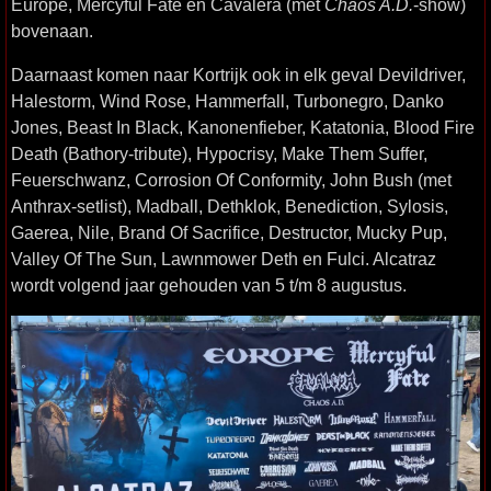
Europe, Mercyful Fate en Cavalera (met
Chaos A.D.
-show)
bovenaan.
Daarnaast komen naar Kortrijk ook in elk geval Devildriver,
Halestorm, Wind Rose, Hammerfall, Turbonegro, Danko
Jones, Beast In Black, Kanonenfieber, Katatonia, Blood Fire
Death (Bathory-tribute), Hypocrisy, Make Them Suffer,
Feuerschwanz, Corrosion Of Conformity, John Bush (met
Anthrax-setlist), Madball, Dethklok, Benediction, Sylosis,
Gaerea, Nile, Brand Of Sacrifice, Destructor, Mucky Pup,
Valley Of The Sun, Lawnmower Deth en Fulci. Alcatraz
wordt volgend jaar gehouden van 5 t/m 8 augustus.