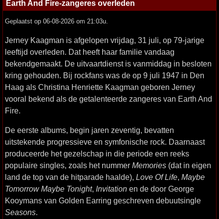
Earth And Fire-zangeres overleden
Geplaatst op 06-08-2026 om 21:03u.
Jerney Kaagman is afgelopen vrijdag, 31 juli, op 79-jarige
leeftijd overleden. Dat heeft haar familie vandaag
bekendgemaakt. De uitvaartdienst is vanmiddag in besloten
kring gehouden. Bij rockfans was de op 9 juli 1947 in Den
Haag als Christina Henriette Kaagman geboren Jerney
vooral bekend als de getalenteerde zangeres van Earth And
Fire.
De eerste albums, begin jaren zeventig, bevatten
uitstekende progressieve en symfonische rock. Daarnaast
produceerde het gezelschap in die periode een reeks
populaire singles, zoals het nummer
Memories
(dat in eigen
land de top van de hitparade haalde),
Love Of Life
,
Maybe
Tomorrow Maybe Tonight
,
Invitation
en de door George
Kooymans van Golden Earring geschreven debuutsingle
Seasons
.